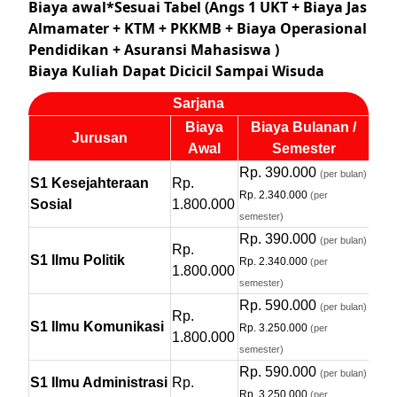
Biaya awal*Sesuai Tabel (Angs 1 UKT + Biaya Jas
Almamater + KTM + PKKMB + Biaya Operasional
Pendidikan + Asuransi Mahasiswa )
Biaya Kuliah Dapat Dicicil Sampai Wisuda
Sarjana
Biaya
Biaya Bulanan /
Jurusan
Awal
Semester
Rp. 390.000
(per bulan)
S1 Kesejahteraan
Rp.
Rp. 2.340.000
(per
Sosial
1.800.000
semester)
Rp. 390.000
(per bulan)
Rp.
S1 Ilmu Politik
Rp. 2.340.000
(per
1.800.000
semester)
Rp. 590.000
(per bulan)
Rp.
S1 Ilmu Komunikasi
Rp. 3.250.000
(per
1.800.000
semester)
Rp. 590.000
(per bulan)
S1 Ilmu Administrasi
Rp.
Rp. 3.250.000
(per